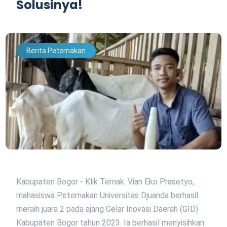
Solusinya!
Berita Peternakan
Kabupaten Bogor - Klik Ternak. Vian Eko Prasetyo,
mahasiswa Peternakan Universitas Djuanda berhasil
meraih juara 2 pada ajang Gelar Inovasi Daerah (GID)
Kabupaten Bogor tahun 2023. Ia berhasil menyisihkan