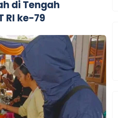
h di Tengah
 RI ke-79