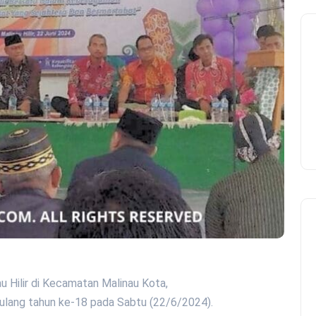
au Hilir di Kecamatan Malinau Kota,
 ulang tahun ke-18 pada Sabtu (22/6/2024).