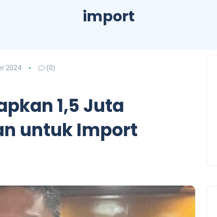
import
r 2024
(0)
apkan 1,5 Juta
an untuk Import