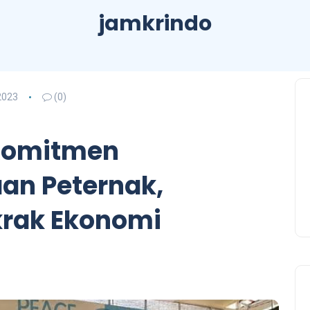
jamkrindo
2023
(0)
Komitmen
an Peternak,
rak Ekonomi