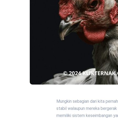
Mungkin sebagian dari kita perna
stabil walaupun mereka bergerak
memiliki sistem keseimbangan y