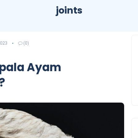
joints
2023
(0)
pala Ayam
?