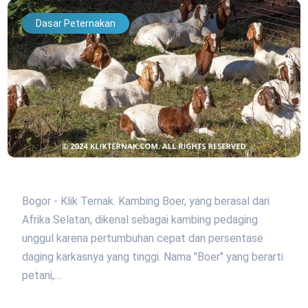
Dasar Peternakan
Bogor - Klik Ternak. Kambing Boer, yang berasal dari
Afrika Selatan, dikenal sebagai kambing pedaging
unggul karena pertumbuhan cepat dan persentase
daging karkasnya yang tinggi. Nama "Boer" yang berarti
petani,…