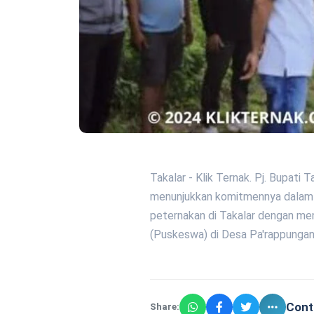
Takalar - Klik Ternak. Pj. Bupati 
menunjukkan komitmennya dalam 
peternakan di Takalar dengan m
(Puskeswa) di Desa Pa'rappungan
Cont
Share: