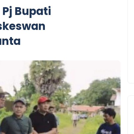
 Pj Bupati
uskeswan
anta