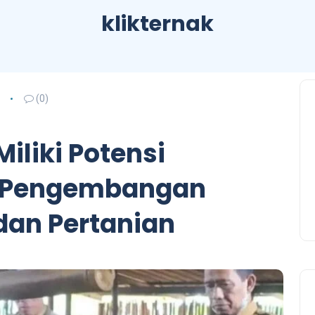
klikternak
(0)
iliki Potensi
k Pengembangan
dan Pertanian