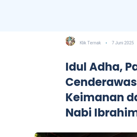
Klik Ternak
7 Juni 2025
Idul Adha, 
Cenderawasi
Keimanan d
Nabi Ibrahi