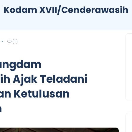
Kodam XVII/Cenderawasih
(1)
Pangdam
h Ajak Teladani
an Ketulusan
m