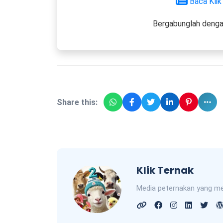
Baca Klik
Bergabunglah denga
Share this:
Klik Ternak
Media peternakan yang me