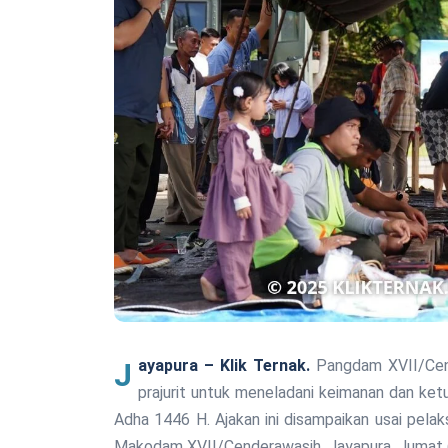
Jayapura – Klik Ternak.
Pangdam XVII/Cend
prajurit untuk meneladani keimanan dan ke
Adha 1446 H. Ajakan ini disampaikan usai pela
Makodam XVII/Cenderawasih, Jayapura, Jumat 