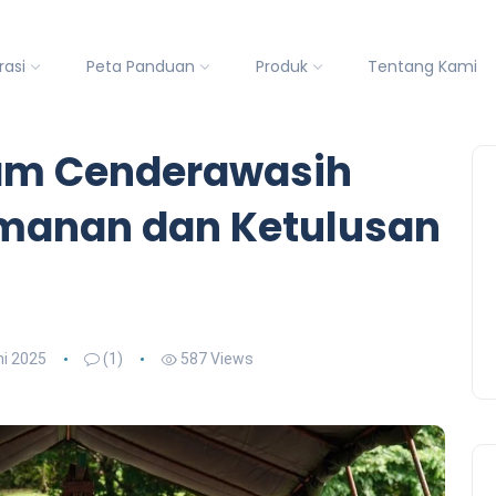
rasi
Peta Panduan
Produk
Tentang Kami
dam Cenderawasih
imanan dan Ketulusan
ni 2025
(1)
587 Views