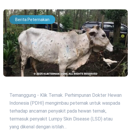
Berita Peternakan
Temanggung - Klik Ternak. Perhimpunan Dokter Hewan
Indonesia (PDHI) mengimbau peternak untuk waspada
terhadap ancaman penyakit pada hewan ternak,
termasuk penyakit Lumpy Skin Disease (LSD) atau
yang dikenal dengan istilah…