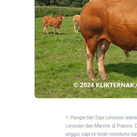
1. Pengertian Sapi Limousin adala
Limousin dan Marche di Prancis. 
unggul, sapi ini telah mendunia d