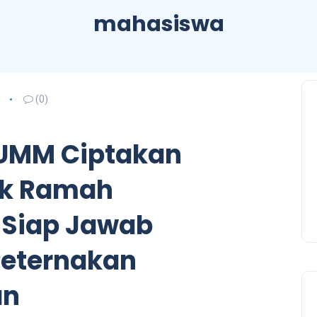
mahasiswa
(0)
UMM Ciptakan
ak Ramah
 Siap Jawab
Peternakan
an