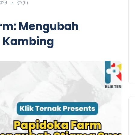
2024
(0)
arm: Mengubah
u Kambing