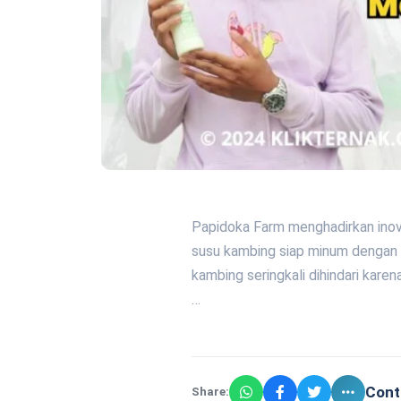
Papidoka Farm menghadirkan inova
susu kambing siap minum dengan be
kambing seringkali dihindari kare
…
Cont
Share: