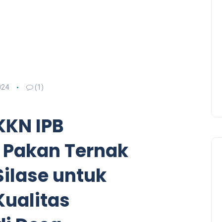
024
(1)
KKN IPB
 Pakan Ternak
Silase untuk
Kualitas