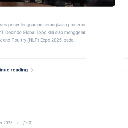
ukses penyelenggaraan serangkaian pameran
 PT Debindo Global Expo kini siap menggelar
ck and Poultry (NLP) Expo 2025, pada…
inue reading
r 2025
(0)