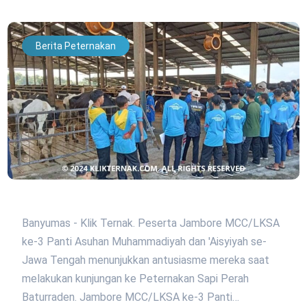
Berita Peternakan
Banyumas - Klik Ternak. Peserta Jambore MCC/LKSA
ke-3 Panti Asuhan Muhammadiyah dan 'Aisyiyah se-
Jawa Tengah menunjukkan antusiasme mereka saat
melakukan kunjungan ke Peternakan Sapi Perah
Baturraden. Jambore MCC/LKSA ke-3 Panti…