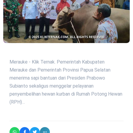
Merauke - Klik Ternak. Pemerintah Kabupaten
Merauke dan Pemerintah Provinsi Papua Selatan
menerima sapi bantuan dari Presiden Prabowo
Subianto sekaligus menggelar pelayanan
penyembelihan hewan kurban di Rumah Potong Hewan
(RPH)…