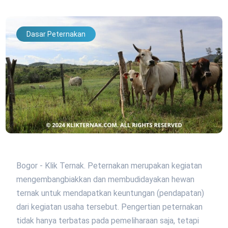
Dasar Peternakan
Bogor - Klik Ternak. Peternakan merupakan kegiatan
mengembangbiakkan dan membudidayakan hewan
ternak untuk mendapatkan keuntungan (pendapatan)
dari kegiatan usaha tersebut. Pengertian peternakan
tidak hanya terbatas pada pemeliharaan saja, tetapi