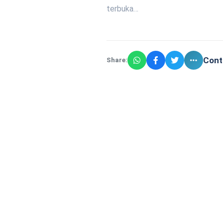
terbuka…
Cont
Share: