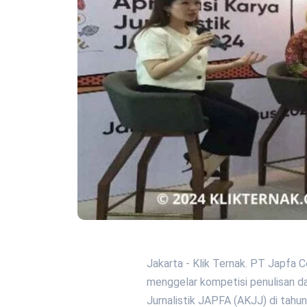
Jakarta - Klik Ternak. PT Japfa
menggelar kompetisi penulisan dan 
Jurnalistik JAPFA (AKJJ) di tahun