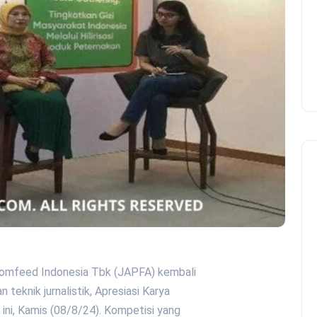
 Comfeed Indonesia Tbk (JAPFA) kembali
teknik jurnalistik, Apresiasi Karya
 ini, Kamis (08/8/24). Kompetisi yang