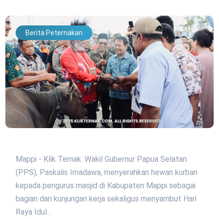
Berita Peternakan
Mappi - Klik Ternak. Wakil Gubernur Papua Selatan
(PPS), Paskalis Imadawa, menyerahkan hewan kurban
kepada pengurus masjid di Kabupaten Mappi sebagai
bagian dari kunjungan kerja sekaligus menyambut Hari
Raya Idul…