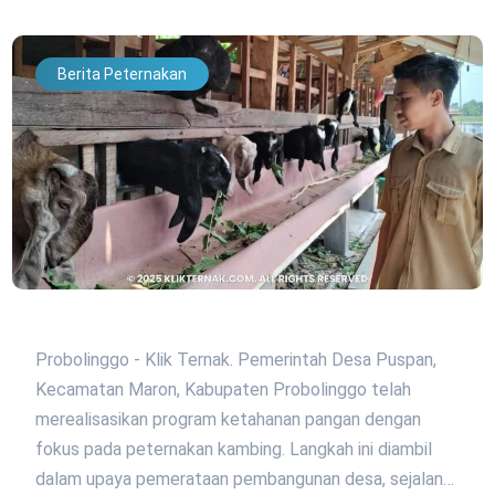
Berita Peternakan
Probolinggo - Klik Ternak. Pemerintah Desa Puspan,
Kecamatan Maron, Kabupaten Probolinggo telah
merealisasikan program ketahanan pangan dengan
fokus pada peternakan kambing. Langkah ini diambil
dalam upaya pemerataan pembangunan desa, sejalan…