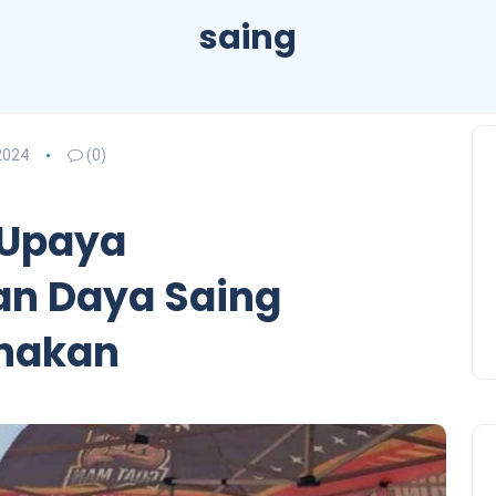
saing
2024
(0)
 Upaya
n Daya Saing
rnakan