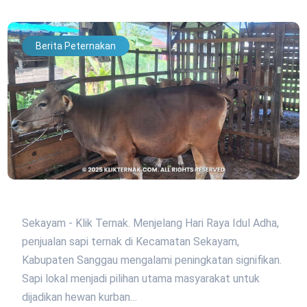
Berita Peternakan
Sekayam - Klik Ternak. Menjelang Hari Raya Idul Adha,
penjualan sapi ternak di Kecamatan Sekayam,
Kabupaten Sanggau mengalami peningkatan signifikan.
Sapi lokal menjadi pilihan utama masyarakat untuk
dijadikan hewan kurban…