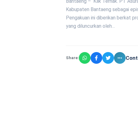
Bantaeng – Klik Ternak. PT Asura
Kabupaten Bantaeng sebagai epis
Pengakuan ini diberikan berkat p
yang diluncurkan oleh…
Cont
Share: