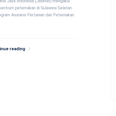
nsi Jasa Indonesia (Jasindo) mengakui
entrum peternakan di Sulawesi Selatan.
rogram Asuransi Pertanian dan Peternakan
inue reading