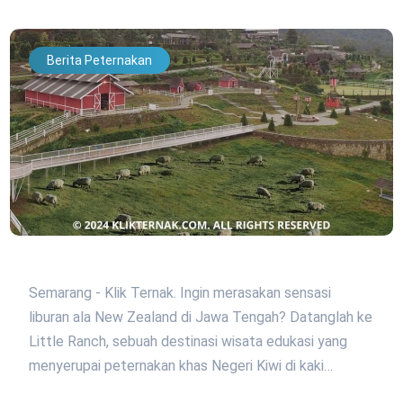
Berita Peternakan
Semarang - Klik Ternak. Ingin merasakan sensasi
liburan ala New Zealand di Jawa Tengah? Datanglah ke
Little Ranch, sebuah destinasi wisata edukasi yang
menyerupai peternakan khas Negeri Kiwi di kaki…