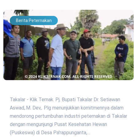
Berita Peternakan
Takalar - Klik Ternak. Pj. Bupati Takalar Dr. Setiawan
Aswad,.M. Dev,. Plg menunjukkan komitmennya dalam
mendorong pertumbuhan industri peternakan di Takalar
dengan mengunjungi Pusat Kesehatan Hewan
(Puskeswa) di Desa Pa'rappunganta,…