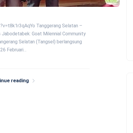
?v=t8k1r3qAqYo Tanggerang Selatan –
es Jabodetabek: Goat Milennial Community
angerang Selatan (Tangsel) berlangsung
 26 Februari…
inue reading