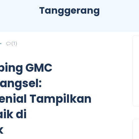
Tanggerang
(1)
bing GMC
angsel:
lenial Tampilkan
ik di
k