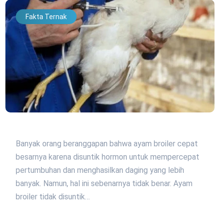
Fakta Ternak
Banyak orang beranggapan bahwa ayam broiler cepat
besarnya karena disuntik hormon untuk mempercepat
pertumbuhan dan menghasilkan daging yang lebih
banyak. Namun, hal ini sebenarnya tidak benar. Ayam
broiler tidak disuntik…