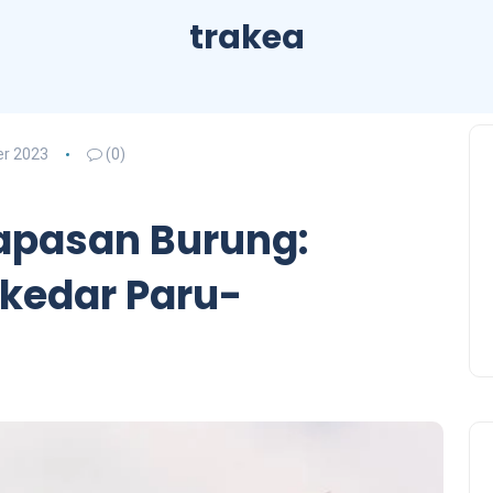
trakea
r 2023
(0)
apasan Burung:
ekedar Paru-