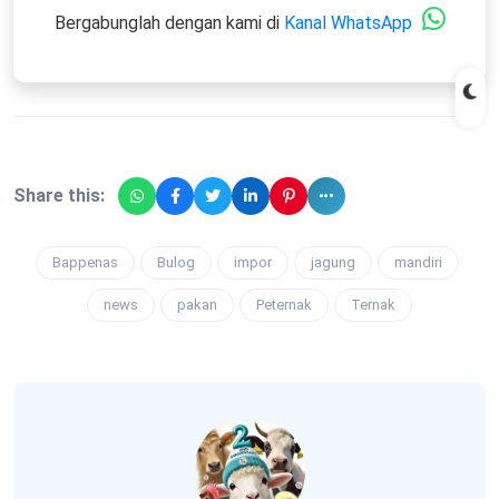
Bergabunglah dengan kami di
Kanal WhatsApp
Share this:
Bappenas
Bulog
impor
jagung
mandiri
news
pakan
Peternak
Ternak