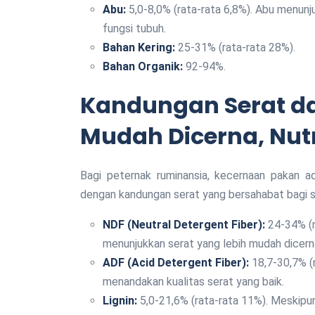
Abu:
5,0-8,0% (rata-rata 6,8%). Abu menunj
fungsi tubuh.
Bahan Kering:
25-31% (rata-rata 28%).
Bahan Organik:
92-94%.
Kandungan Serat dan
Mudah Dicerna, Nutr
Bagi peternak ruminansia, kecernaan pakan ada
dengan kandungan serat yang bersahabat bagi s
NDF (Neutral Detergent Fiber):
24-34% (r
menunjukkan serat yang lebih mudah dicern
ADF (Acid Detergent Fiber):
18,7-30,7% (
menandakan kualitas serat yang baik.
Lignin:
5,0-21,6% (rata-rata 11%). Meskipun