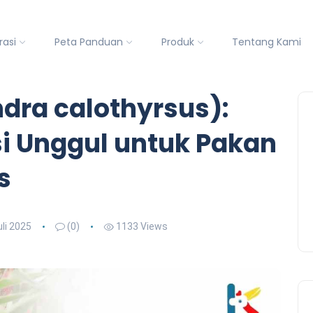
rasi
Peta Panduan
Produk
Tentang Kami
ndra calothyrsus):
i Unggul untuk Pakan
s
uli 2025
(0)
1133 Views