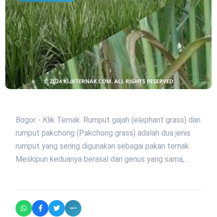
Bogor - Klik Ternak. Rumput gajah (elephant grass) dan
rumput pakchong (Pakchong grass) adalah dua jenis
rumput yang sering digunakan sebagai pakan ternak.
Meskipun keduanya berasal dari genus yang sama,…