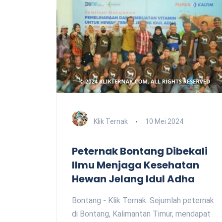
Klik Ternak
10 Mei 2024
Peternak Bontang Dibekali
Ilmu Menjaga Kesehatan
Hewan Jelang Idul Adha
Bontang - Klik Ternak. Sejumlah peternak
di Bontang, Kalimantan Timur, mendapat