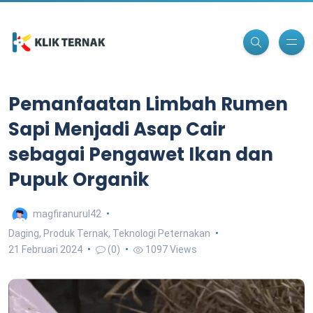
Pemanfaatan Limbah Rumen
Sapi Menjadi Asap Cair
sebagai Pengawet Ikan dan
Pupuk Organik
magfiranurul42
Daging
,
Produk Ternak
,
Teknologi Peternakan
21 Februari 2024
(0)
1097 Views