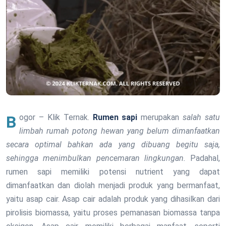
Bogor – Klik Ternak.
Rumen sapi
merupakan
salah satu
limbah rumah potong hewan yang belum dimanfaatkan
secara optimal bahkan ada yang dibuang begitu saja,
sehingga menimbulkan pencemaran lingkungan.
Padahal,
rumen sapi memiliki potensi nutrient yang dapat
dimanfaatkan dan diolah menjadi produk yang bermanfaat,
yaitu asap cair. Asap cair adalah produk yang dihasilkan dari
pirolisis biomassa, yaitu proses pemanasan biomassa tanpa