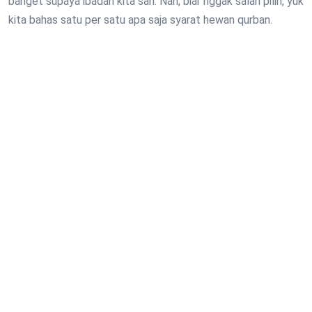
banget supaya ibadah kita sah. Nah, biar nggak salah pilih, yuk
kita bahas satu per satu apa saja syarat hewan qurban.