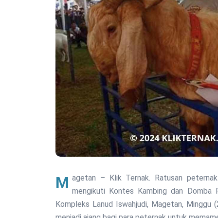
Magetan – Klik Ternak. Ratusan peternak dari berbagai daerah di Jawa Timur berkumpul untuk
mengikuti Kontes Kambing dan Domba Pi
Kompleks Lanud Iswahjudi, Magetan, Minggu (2
menjadi ajang bagi para peternak untuk memamer