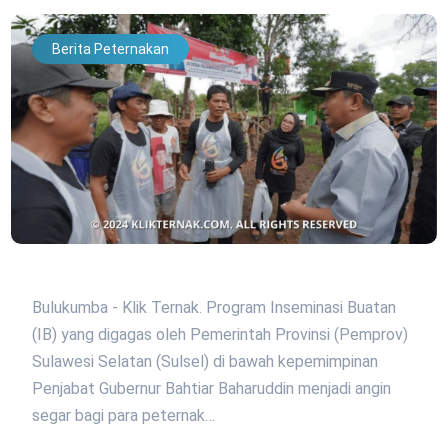
Berita Peternakan
Bulukumba - Klik Ternak. Program Inseminasi Buatan
(IB) yang digagas oleh Pemerintah Provinsi (Pemprov)
Sulawesi Selatan (Sulsel) di bawah kepemimpinan
Penjabat Gubernur Bahtiar Baharuddin menjadi angin
segar bagi para peternak…