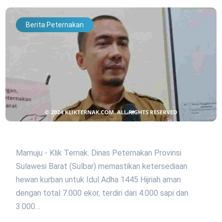
Berita Peternakan
Mamuju - Klik Ternak. Dinas Peternakan Provinsi
Sulawesi Barat (Sulbar) memastikan ketersediaan
hewan kurban untuk Idul Adha 1445 Hijriah aman
dengan total 7.000 ekor, terdiri dari 4.000 sapi dan
3.000…