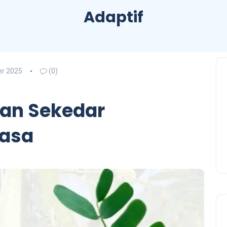
Adaptif
r 2025
(0)
an Sekedar
iasa