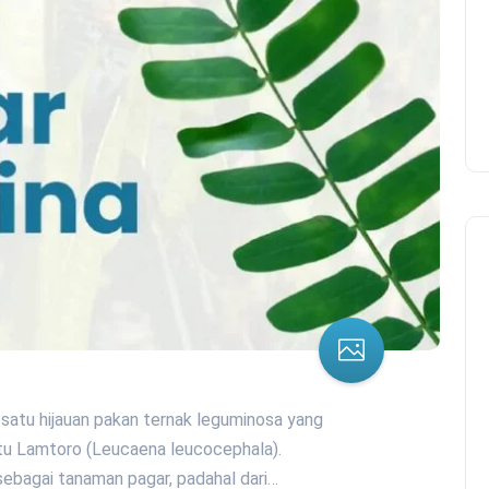
 satu hijauan pakan ternak leguminosa yang
aitu Lamtoro (Leucaena leucocephala).
 sebagai tanaman pagar, padahal dari…