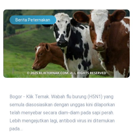
Berita Peternakan
Bogor - Klik Ternak. Wabah flu burung (H5N1) yang
semula diasosiasikan dengan unggas kini dilaporkan
telah menyebar secara diam-diam pada sapi perah.
Lebih mengejutkan lagi, antibodi virus ini ditemukan
pada…