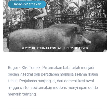
Dasar Peternakan
Bogor - Klik Ternak. Peternakan babi telah menjadi
bagian integral dari peradaban manusia selama ribuan
tahun. Perjalanan panjang ini, dari domestikasi awal
hingga sistem peternakan modern, menyimpan cerita
menarik tentang…