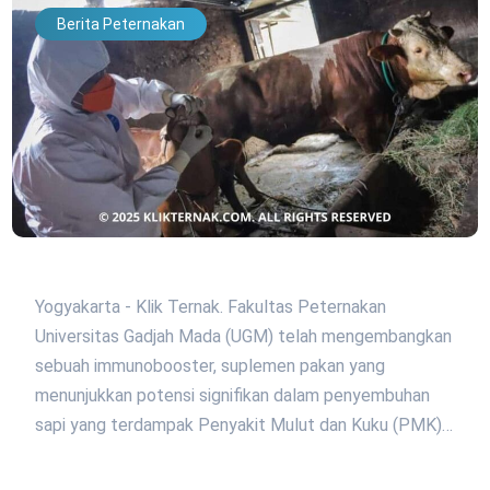
Berita Peternakan
Yogyakarta - Klik Ternak. Fakultas Peternakan
Universitas Gadjah Mada (UGM) telah mengembangkan
sebuah immunobooster, suplemen pakan yang
menunjukkan potensi signifikan dalam penyembuhan
sapi yang terdampak Penyakit Mulut dan Kuku (PMK)…