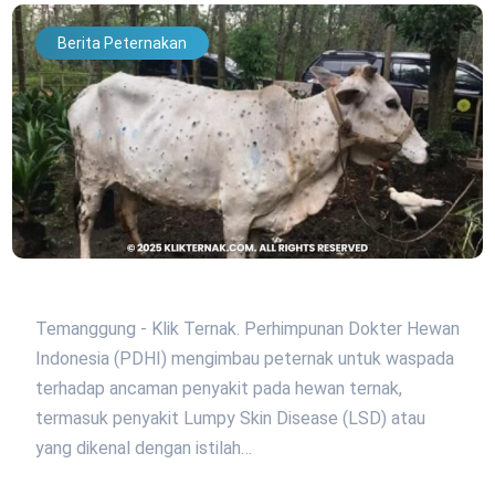
Berita Peternakan
Temanggung - Klik Ternak. Perhimpunan Dokter Hewan
Indonesia (PDHI) mengimbau peternak untuk waspada
terhadap ancaman penyakit pada hewan ternak,
termasuk penyakit Lumpy Skin Disease (LSD) atau
yang dikenal dengan istilah…