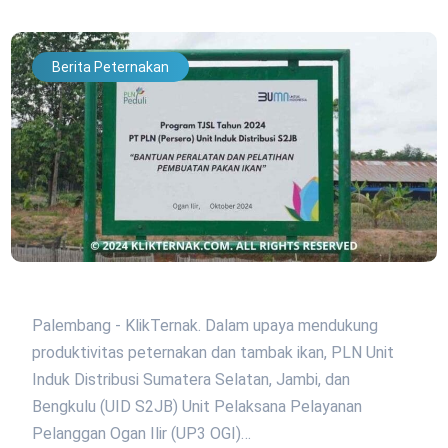
Berita Peternakan
Palembang - KlikTernak. Dalam upaya mendukung
produktivitas peternakan dan tambak ikan, PLN Unit
Induk Distribusi Sumatera Selatan, Jambi, dan
Bengkulu (UID S2JB) Unit Pelaksana Pelayanan
Pelanggan Ogan Ilir (UP3 OGI)…