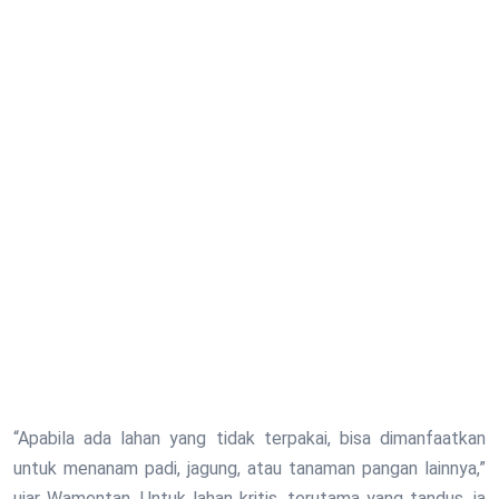
“Apabila ada lahan yang tidak terpakai, bisa dimanfaatkan
untuk menanam padi, jagung, atau tanaman pangan lainnya,”
ujar Wamentan. Untuk lahan kritis, terutama yang tandus, ia