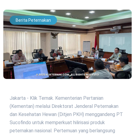
Berita Peternakan
Jakarta - Klik Ternak. Kementerian Pertanian
(Kementan) melalui Direktorat Jenderal Peternakan
dan Kesehatan Hewan (Ditjen PKH) menggandeng PT
Sucofindo untuk memperkuat hilirisasi produk
peternakan nasional. Pertemuan yang berlangsung