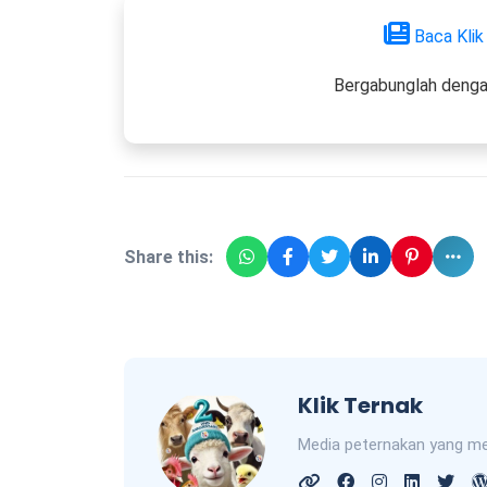
Baca Klik
Bergabunglah denga
Share this:
Klik Ternak
Media peternakan yang me