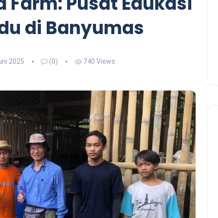
 Farm: Pusat Edukasi
adu di Banyumas
uni 2025
(0)
740 Views