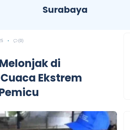
Surabaya
25
(0)
elonjak di
 Cuaca Ekstrem
 Pemicu