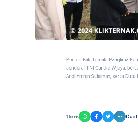
Poso – Klik Ternak. Panglima Ko
Jenderal TNI Candra Wijaya, bers
Andi Amran Sulaiman, serta Duta 
…
Cont
Share: