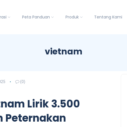
rasi
Peta Panduan
Produk
Tentang Kami
vietnam
025
(0)
tnam Lirik 3.500
n Peternakan