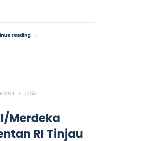
inue reading
r 2024
(0)
I/Merdeka
ntan RI Tinjau