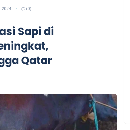
 2024
(0)
asi Sapi di
eningkat,
gga Qatar