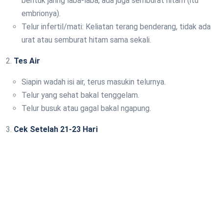
bentuk jaring laba-laba, ada juga semburat hitam (itu
embrionya).
Telur infertil/mati: Keliatan terang benderang, tidak ada
urat atau semburat hitam sama sekali.
2.
Tes Air
Siapin wadah isi air, terus masukin telurnya.
Telur yang sehat bakal tenggelam.
Telur busuk atau gagal bakal ngapung.
3.
Cek Setelah 21-23 Hari