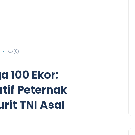
(0)
a 100 Ekor:
atif Peternak
rit TNI Asal