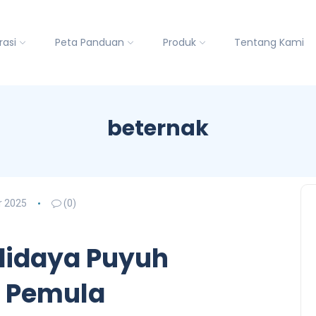
rasi
Peta Panduan
Produk
Tentang Kami
beternak
 2025
(0)
didaya Puyuh
k Pemula