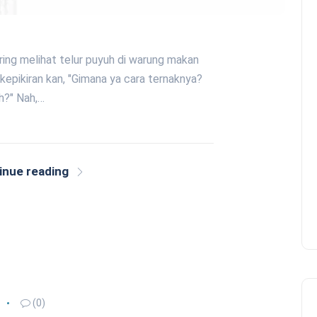
ring melihat telur puyuh di warung makan
kepikiran kan, "Gimana ya cara ternaknya?
h?" Nah,…
inue reading
(0)