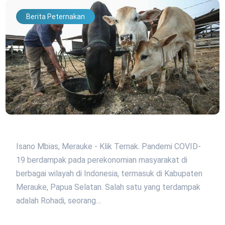
Berita Peternakan
Isano Mbias, Merauke - Klik Ternak. Pandemi COVID-
19 berdampak pada perekonomian masyarakat di
berbagai wilayah di Indonesia, termasuk di Kabupaten
Merauke, Papua Selatan. Salah satu yang terdampak
adalah Rohadi, seorang…