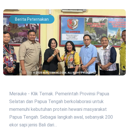
Berita Peternakan
Merauke - Klik Ternak. Pemerintah Provinsi Papua
Selatan dan Papua Tengah berkolaborasi untuk
memenuhi kebutuhan protein hewani masyarakat
Papua Tengah. Sebagai langkah awal, sebanyak 200
ekor sapi jenis Bali dari…