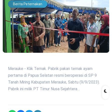
Berita Peternakan
Merauke - Klik Ternak. Pabrik pakan ternak ayam
pertama di Papua Selatan resmi beroperasi di SP 9
Tanah Miring Kabupaten Merauke, Sabtu (9/9/2023).
Pabrik ini milik PT Timur Nusa Sejahtera…