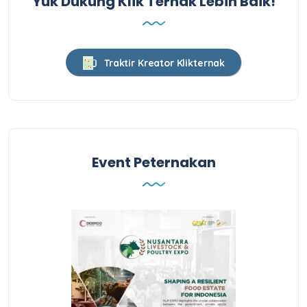
Yuk Dukung Klik Ternak Lebih Baik!
Traktir Kreator Klikternak
Event Peternakan