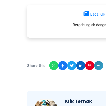
Baca Klik
Bergabunglah denga
Share this:
Klik Ternak