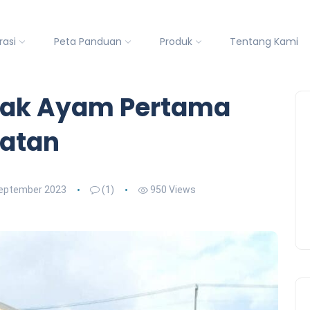
rasi
Peta Panduan
Produk
Tentang Kami
nak Ayam Pertama
latan
eptember 2023
(1)
950 Views