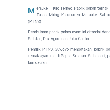
Merauke – Klik Ternak. Pabrik pakan ternak ayam pertama di Papua Selatan resmi beroperasi di SP 9
Tanah Miring Kabupaten Merauke, Sabtu 
(PTNS).
Pembukaan pabrik pakan ayam ini ditandai den
Selatan, Drs. Agustinus Joko Guritno.
Pemilik PTNS, Suwoyo mengatakan, pabrik pak
ternak ayam ras di Papua Selatan. Selama ini, 
luar daerah.